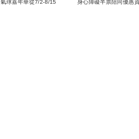
熱氣球嘉年華從7/2-8/15
身心障礙半票陪同優惠