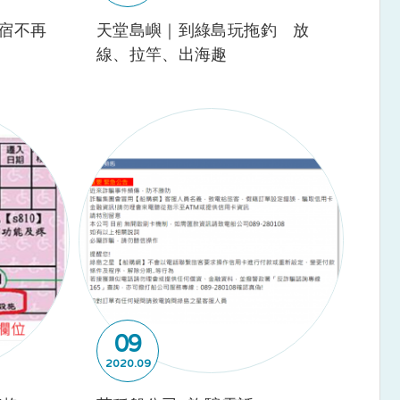
民宿不再
天堂島嶼｜到綠島玩拖釣 放
線、拉竿、出海趣
09
2020
09