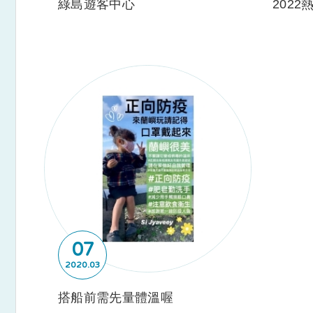
綠島遊客中心
2022
07
2020
03
搭船前需先量體溫喔