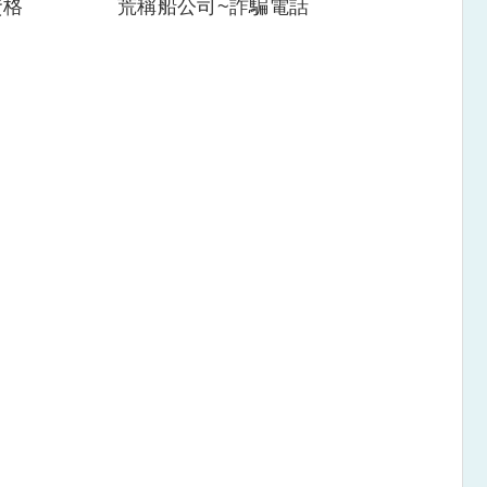
資格
荒稱船公司~詐騙電話